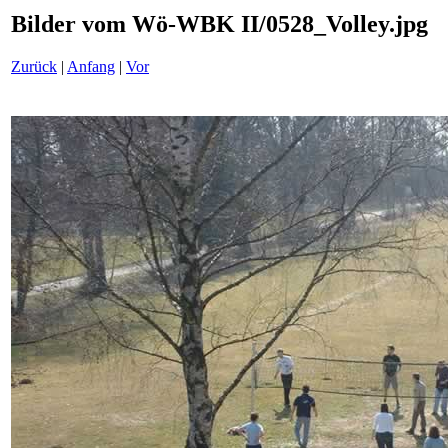
Bilder vom Wö-WBK II/0528_Volley.jpg
Zurück
|
Anfang
|
Vor