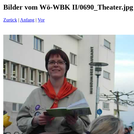
Bilder vom Wö-WBK II/0690_Theater.jpg
Zurück
|
Anfang
|
Vor