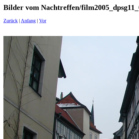
Bilder vom Nachtreffen/film2005_dpsg11_
Zurück
|
Anfang
|
Vor