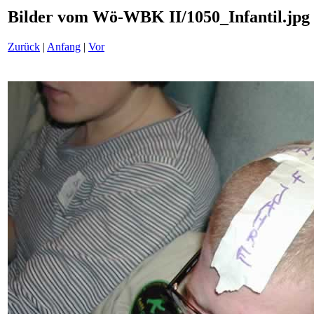
Bilder vom Wö-WBK II/1050_Infantil.jpg
Zurück
|
Anfang
|
Vor