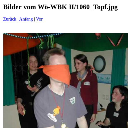
Bilder vom Wö-WBK II/1060_Topf.jpg
Zurück
|
Anfang
|
Vor